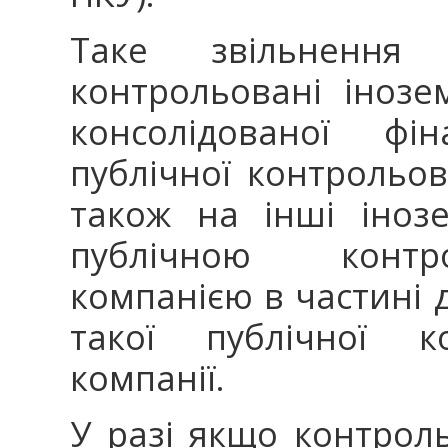
Таке звільнення
контрольовані інозе
консолідованої фін
публічної контрольов
також на інші інозе
публічною контр
компанією в частині д
такої публічної ко
компанії.
У разі якщо контрол