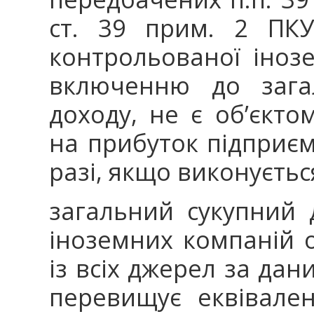
ст. 39 прим. 2 ПКУ
контрольованої інозе
включенню до загал
доходу, не є об’єкт
на прибуток підприє
разі, якщо виконуєтьс
загальний сукупний 
іноземних компаній 
із всіх джерел за дан
перевищує еквівале