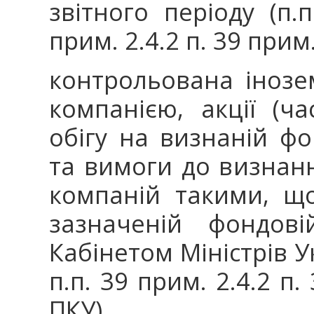
звітного періоду (п.п
прим. 2.4.2 п. 39 прим.
контрольована інозе
компанією, акції (ч
обігу на визнаній фо
та вимоги до визнанн
компаній такими, щ
зазначеній фондові
Кабінетом Міністрів Ук
п.п. 39 прим. 2.4.2 п.
ПКУ).