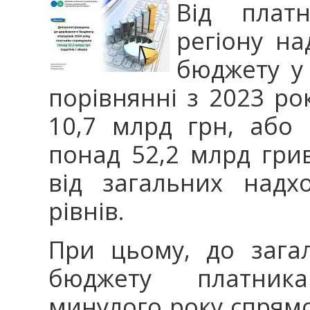
Від платн
регіону н
бюджету у 
порівнянні з 2023 р
10,7 млрд грн, або 
понад 52,2 млрд грив
від загальних надх
рівнів.
При цьому, до зага
бюджету платник
минулого року спрямо