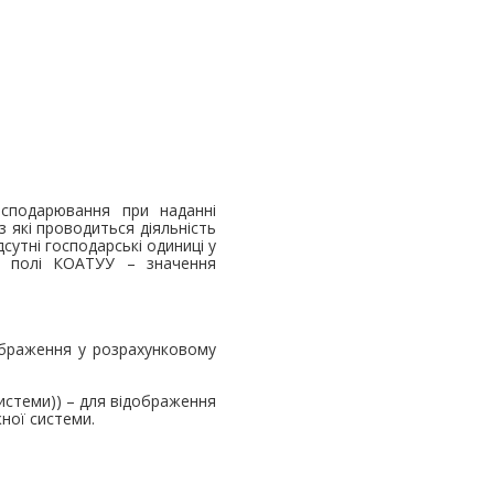
осподарювання при наданні
 які проводиться діяльність
сутні господарські одиниці у
 в полі КОАТУУ – значення
ображення у розрахунковому
системи)) – для відображення
ної системи.