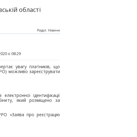
ській області
Розділ: Новини
020 о 08:29
вертає увагу платників, що
РРО) можливо зареєструвати
електронної ідентифікації
бінету, який розміщено за
РО «Заява про реєстрацію