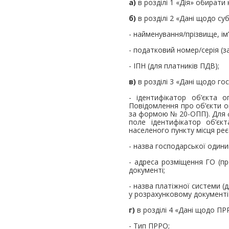
а)
в розділі 1 «Дія» обирати 
б)
в розділі 2 «Дані щодо су
- найменування/прізвище, ім’
- податковий номер/серія (з
- ІПН (для платників ПДВ);
в)
в розділі 3 «Дані щодо го
- ідентифікатор об’єкта 
Повідомлення про об’єкти о
за формою № 20-ОПП). Для фі
поле ідентифікатор об’єк
населеного пункту місця реєс
- назва господарської одини
- адреса розміщення ГО (п
документі;
- назва платіжної системи (
у розрахунковому документі
г)
в розділі 4 «Дані щодо ПР
- Тип ПРРО;