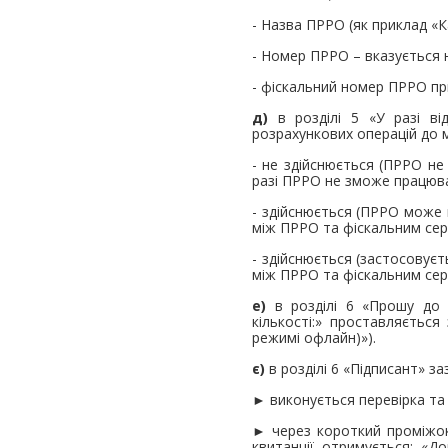
- Назва ПРРО (як приклад «К
- Номер ПРРО – вказується 
- фіскальний номер ПРРО при
д)
в розділі 5 «У разі ві
розрахункових операцій до 
- не здійснюється (ПРРО н
разі ПРРО не зможе працюва
- здійснюється (ПРРО може 
між ПРРО та фіскальним се
- здійснюється (застосовуєть
між ПРРО та фіскальним се
е)
в розділі 6 «Прошу до с
кількості:» проставляєтьс
режимі офлайн)»).
є)
в розділі 6 «Підписант» за
► виконується перевірка та 
► через короткий проміжок 
квитанції отримується: «