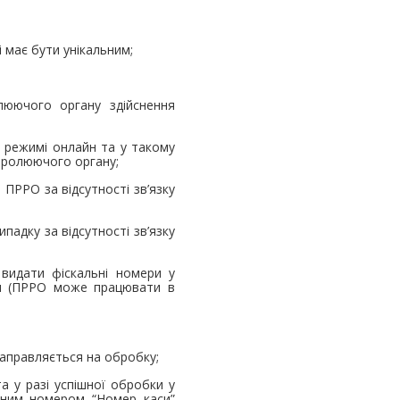
 має бути унікальним;
люючого органу здійснення
 режимі онлайн та у такому
тролюючого органу;
ПРРО за відсутності зв’язку
падку за відсутності зв’язку
 видати фіскальні номери у
ься (ПРРО може працювати в
 направляється на обробку;
а у разі успішної обробки у
ьним номером “Номер каси”