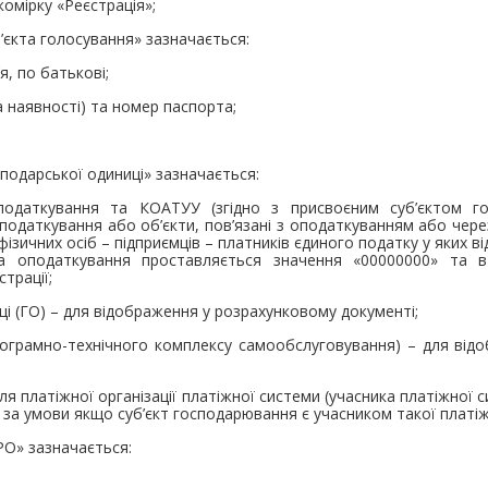
комірку «Реєстрація»;
б’єкта голосування» зазначається:
я, по батькові;
а наявності) та номер паспорта;
сподарської одиниці» зазначається:
оподаткування та КОАТУУ (згідно з присвоєним суб’єктом г
податкування або об’єкти, пов’язані з оподаткуванням або через
зичних осіб – підприємців – платників єдиного податку у яких від
та оподаткування проставляється значення «00000000» та
трації;
ці (ГО) – для відображення у розрахунковому документі;
рограмно-технічного комплексу самообслуговування) – для від
для платіжної організації платіжної системи (учасника платіжної 
 за умови якщо суб’єкт господарювання є учасником такої платіж
РО» зазначається: