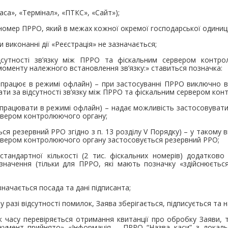
аса», «Термінал», «ПТКС», «Сайт»);
номер ПРРО, який в межах кожної окремої господарської одиниці
 виконанні дії «Реєстрація» не зазначається;
дсутності зв’язку між ПРРО та фіскальним сервером контро
моменту належного встановлення зв’язку:» ставиться позначка:
е працює в режимі офлайн) – при застосуванні ПРРО виключно в
ти за відсутності зв’язку між ПРРО та фіскальним сервером кон
працювати в режимі офлайн) – надає можливість застосовувати 
рвером контролюючого органу;
ся резервний РРО згідно з п. 13 розділу V Порядку) – у такому ви
рвером контролюючого органу застосовується резервний РРО;
тандартної кількості (2 тис. фіскальних номерів) додатково
я значення (тільки для ПРРО, які мають позначку «здійснюєт
значається посада та дані підписанта;
у разі відсутності помилок, Заява зберігається, підписується та
часу перевіряється отримання квитанції про обробку Заяви, т
Документ прийнято» «Інформація – ПРРО “Назва каси” з локал