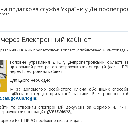
а податкова служба України у Дніпропетров
ортал
 через Електронний кабінет
равління ДПС у Дніпропетровській області
, опубліковано 20 листопада 2
Головне управління ДПС у Дніпропетровській області з
програмний реєстратор розрахункових операцій (далі – П
через Електронний кабінет.
Для цього необхідно:
► за допомогою особистого ключа або інших способів 
здійснити вхід до приватної частини Електронного ка
t.tax.gov.ua/login
;
найти та створити електронний документ за формою № 1-ПР
озрахункових операцій»
(
J
/
F
1316602)
;
формою № 1-ПРРО необхідно вказати дані: