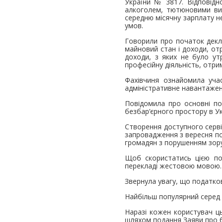
України № 3817. Відповідно
алкоголем, тютюновими вир
середню місячну зарплату не
умов.
Говорили про початок декл
майновий стан і доходи, от
доходи, з яких не було у
професійну діяльність, отр
Фахівчиня ознайомила уча
адміністративне навантажен
Повідомила про основні пон
безбар’єрного простору в Ук
Створення доступного серві
запровадження з вересня п
громадян з порушенням зор
Щоб скористатись цією по
перекладі жестовою мовою.
Звернула увагу, що податков
Найбільш популярний серед с
Наразі кожен користувач ц
шляхом подання Заяви про б