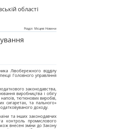
ській області
Розділ: Місцеві Новини
вування
ника Лівобережного відділу
пекції Головного управління
 податкового законодавства,
лювання виробництва і обігу
 напоїв, тютюнових виробів,
их сигаретах, та пального»
оподатковуваного доходу.
раїни та інших законодавчих
 та контроль промислового
ож внесені зміни до Закону