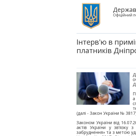
Державн
Офіційний п
Інтерв'ю в прим
платників Дніпр
Д
о
Д
П
а
с
т
(далі - Закон України № 381
Законом України від 16.07.
актів України у зв’язку 
забруднення» та з метою у