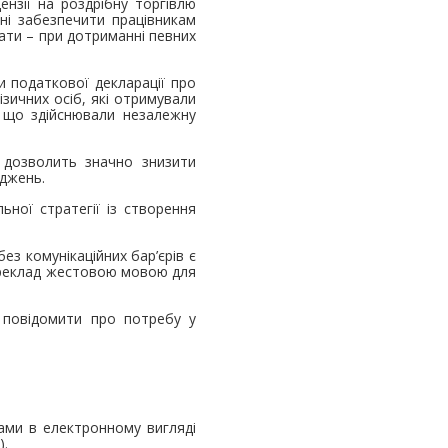
ензії на роздрібну торгівлю
ні забезпечити працівникам
лати – при дотриманні певних
 податкової декларації про
зичних осіб, які отримували
 що здійснювали незалежну
 дозволить значно знизити
оджень.
ьної стратегії із створення
з комунікаційних бар’єрів є
ереклад жестовою мовою для
 повідомити про потребу у
ами в електронному вигляді
).