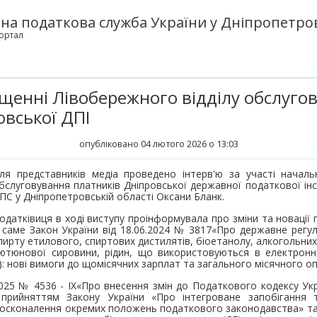
а податкова служба України у Дніпропетров
ортал
іщенні Лівобережного відділу обслуго
овської ДПІ
опубліковано 04 лютого 2026 о 13:03
ля представників медіа проведено інтерв'ю за участі началь
бслуговування платників Дніпровської державної податкової інс
ПС у Дніпропетровській області Оксани Бланк.
одатківиця в ході виступу проінформувала про зміни та новації
 саме Закон України від 18.06.2024 № 3817«Про державне регу
пирту етилового, спиртових дистилятів, біоетанолу, алкогольних
ютюнової сировини, рідин, що використовуються в електронн
7): нові вимоги до щомісячних зарплат та загального місячного 
2025 № 4536 - IX«Про внесення змін до Податкового кодексу Ук
з прийняттям Закону України «Про інтегроване запобігання
досконалення окремих положень податкового законодавства» так