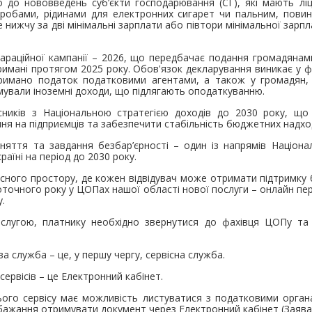
 до нововведень суб’єкти господарювання (СГ), які мають ліц
обами, рідинами для електронних сигарет чи пальним, повин
 нижчу за дві мінімальні зарплати або півтори мінімальної зарп
араційної кампанії – 2026, що передбачає подання громадянами
римані протягом 2025 року. Обов'язок декларування виникає у фі
тримано податок податковими агентами, а також у громадян,
имували іноземні доходи, що підлягають оподаткуванню.
сників з Національною стратегією доходів до 2030 року, що
ня на підприємців та забезпечити стабільність бюджетних надх
яття та завдання безбар’єрності – один із напрямів Націонал
раїні на період до 2030 року.
сного простору, де кожен відвідувач може отримати підтримку бе
оточного року у ЦОПах нашої області нової послуги – онлайн п
у.
слугою, платнику необхідно звернутися до фахівця ЦОПу та
а служба – це, у першу чергу, сервісна служба.
ервісів – це Електронний кабінет.
ього сервісу має можливість листуватися з податковими орган
ажання отримувати документ через Електронний кабінет (Заява